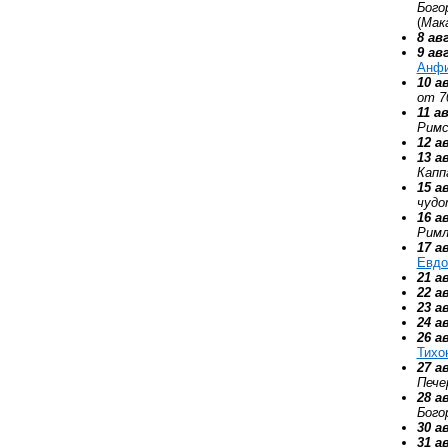
Бого
(
Мак
8 ав
9 ав
Анф
10 а
от 7
11 а
Римс
12 а
13 а
Капп
15 а
чудо
16 а
Римл
17 а
Евдо
21 а
22 а
23 а
24 а
26 а
Тихо
27 а
Пече
28 а
Бого
30 а
31 а