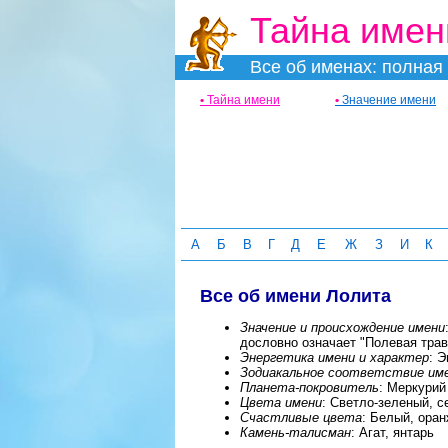
Тайна имен
Все об именах: полная 
•
Тайна имени
•
Значение имени
А
Б
В
Г
Д
Е
Ж
З
И
К
Все об имени Лолита
Значение и происхождение имени
дословно означает "Полевая трав
Энергетика имени и характер
: 
Зодиакальное соответствие им
Планета-покровитель
: Меркурий
Цвета имени
: Светло-зеленый, с
Счастливые цвета
: Белый, ора
Камень-талисман
: Агат, янтарь