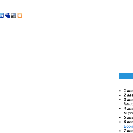
1 ав
2 ав
3 ав
Каши
4 ав
миро
5 ав
6 ав
Бори
7 ав