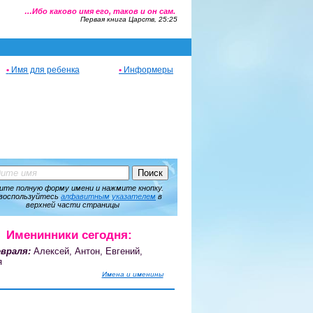
…Ибо каково имя его, таков и он сам.
Первая книга Царств, 25:25
•
Имя для ребенка
•
Информеры
ите полную форму имени и нажмите кнопку.
воспользуйтесь
алфавитным указателем
в
верхней части страницы
Именинники сегодня:
враля:
Алексей, Антон, Евгений,
я
Имена и именины