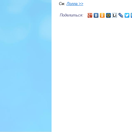
См.
Лолла >>
Поделиться: