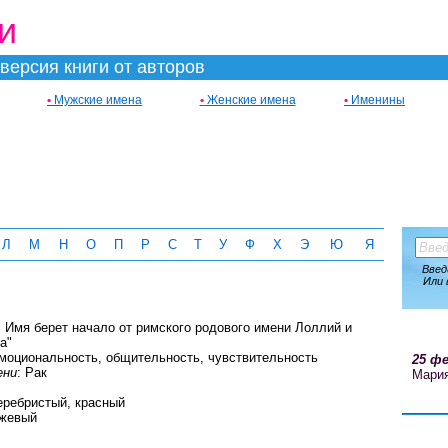
и
версия книги от авторов
•
Мужские имена
•
Женские имена
•
Именины
Л
М
Н
О
П
Р
С
Т
У
Ф
Х
Э
Ю
Я
Введ
Или 
: Имя берет начало от римского родового имени Лоллий и
а"
Эмоциональность, общительность, чувствительность
25 фе
ени
: Рак
Мари
еребристый, красный
нжевый