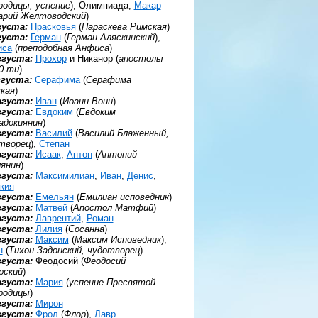
родицы, успение
), Олимпиада,
Макар
арий Желтоводский
)
густа:
Прасковья
(
Параскева Римская
)
густа:
Герман
(
Герман Аляскинский
),
иса
(
преподобная Анфиса
)
вгуста:
Прохор
и Никанор (
апостолы
0-ти
)
вгуста:
Серафима
(
Серафима
кая
)
вгуста:
Иван
(
Иоанн Воин
)
вгуста:
Евдоким
(
Евдоким
адокиянин
)
вгуста:
Василий
(
Василий Блаженный,
творец
),
Степан
вгуста:
Исаак
,
Антон
(
Антоний
янин
)
вгуста:
Максимилиан
,
Иван
,
Денис
,
кия
вгуста:
Емельян
(
Емилиан исповедник
)
вгуста:
Матвей
(
Апостол Матфий
)
вгуста:
Лаврентий
,
Роман
вгуста:
Лилия
(
Сосанна
)
вгуста:
Максим
(
Максим Исповедник
),
н
(
Тихон Задонский, чудотворец
)
вгуста:
Феодосий (
Феодосий
рский
)
вгуста:
Мария
(
успение Пресвятой
родицы
)
вгуста:
Мирон
вгуста:
Фрол
(
Флор
),
Лавр