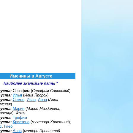
Именины в Августе
Наиболее значимые даты
*
густа:
Серафим (
Серафим Саровский
)
густа:
Илья
(
Илия Пророк
)
густа:
Семен
,
Иван
,
Анна
(
Анна
нская
)
густа:
Мария
(
Мария Магдалина,
носица
), Фока
густа:
Трофим
густа:
Кристина
(
мученица Христина
),
с
,
Глеб
густа:
Анна
(
матерь Пресвятой