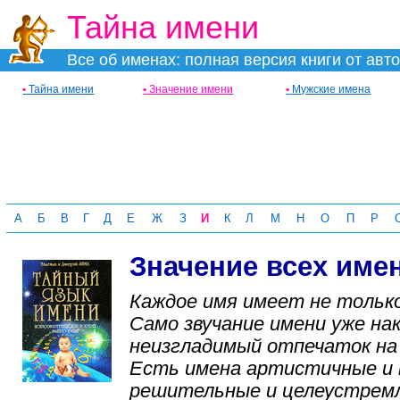
Тайна имени
Все об именах: полная версия книги от авт
•
Тайна имени
•
Значение имени
•
Мужские имена
А
Б
В
Г
Д
Е
Ж
З
И
К
Л
М
Н
О
П
Р
Значение всех име
Каждое имя имеет не только
Само звучание имени уже н
неизгладимый отпечаток на 
Есть имена артистичные и 
решительные и целеустремл