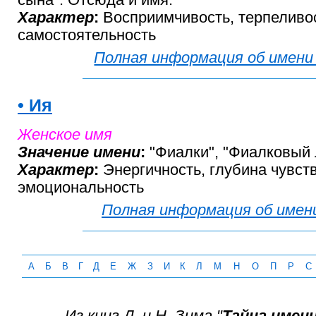
Характер
:
Восприимчивость, терпеливос
самостоятельность
Полная информация об имени
• Ия
Женское имя
Значение имени
:
"Фиалки", "Фиалковый л
Характер
:
Энергичность, глубина чувств
эмоциональность
Полная информация об имен
А
Б
В
Г
Д
Е
Ж
З
И
К
Л
М
Н
О
П
Р
С