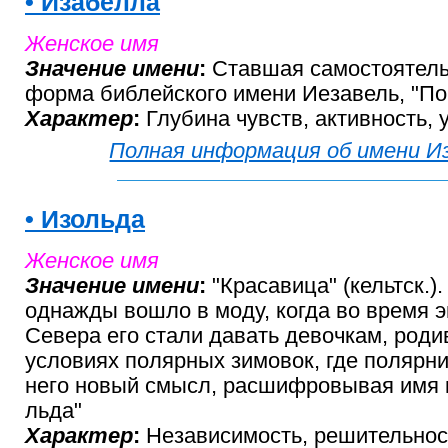
• Изабелла
Женское имя
Значение имени
:
Ставшая самостоятель
форма библейского имени Иезавель, "П
Характер
:
Глубина чувств, активность, 
Полная информация об имени И
• Изольда
Женское имя
Значение имени
:
"Красавица" (кельтск.).
однажды вошло в моду, когда во время 
Севера его стали давать девочкам, род
условиях полярных зимовок, где полярн
него новый смысл, расшифровывая имя к
льда"
Характер
:
Независимость, решительност