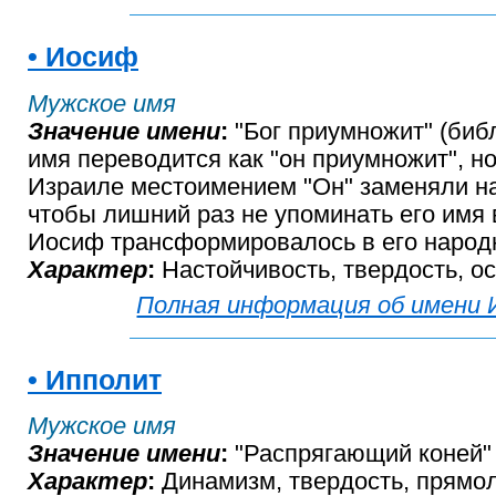
• Иосиф
Мужское имя
Значение имени
:
"Бог приумножит" (библ
имя переводится как "он приумножит", н
Израиле местоимением "Он" заменяли на
чтобы лишний раз не упоминать его имя 
Иосиф трансформировалось в его наро
Характер
:
Настойчивость, твердость, о
Полная информация об имени
• Ипполит
Мужское имя
Значение имени
:
"Распрягающий коней" (
Характер
:
Динамизм, твердость, прямо