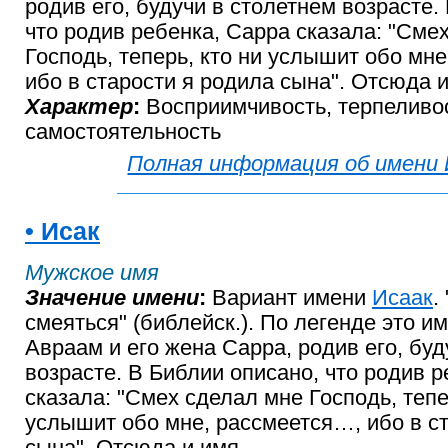
родив его, будучи в столетнем возрасте.
что родив ребенка, Сарра сказала: "Сме
Господь, теперь, кто ни услышит обо мн
ибо в старости я родила сына". Отсюда и
Характер
:
Восприимчивость, терпеливос
самостоятельность
Полная информация об имени 
• Исак
Мужское имя
Значение имени
:
Вариант имени
Исаак
.
смеяться" (библейск.). По легенде это и
Авраам и его жена Сарра, родив его, буд
возрасте. В Библии описано, что родив 
сказала: "Смех сделал мне Господь, тепе
услышит обо мне, рассмеется…, ибо в с
сына". Отсюда и имя.