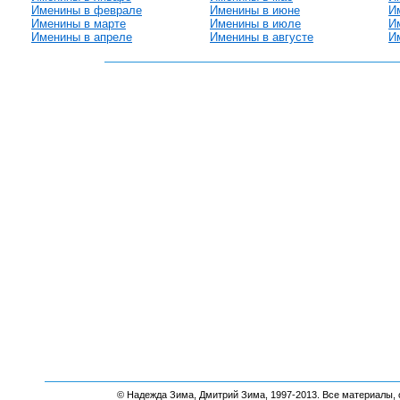
Именины в феврале
Именины в июне
И
Именины в марте
Именины в июле
И
Именины в апреле
Именины в августе
И
© Надежда Зима, Дмитрий Зима, 1997-2013. Все материалы, 