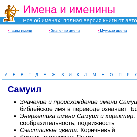
Имена и именины
Все об именах: полная версия книги от авт
•
Тайна имени
•
Значение имени
•
Мужские имена
А
Б
В
Г
Д
Е
Ж
З
И
К
Л
М
Н
О
П
Р
Самуил
Значение и происхождение имени Саму
библейское имя в переводе означает "Б
Энергетика имени Самуил и характер
:
сообразительность, подвижность
Счастливые цвета
: Коричневый