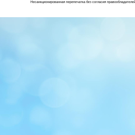
Несанкционированная перепечатка без согласия правообладателе