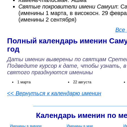
Камень-талисман
: Яшма
Святые покровители имени Самуил
: С
(именины 1 марта, в високосн. 29 февр
(именины 2 сентября)
Все
Полный календарь именин Саму
год
Даты именин выверены по святцам Срете
Подведите курсор к дате, чтобы узнать, в
святого празднуются именины
1 марта
22 августа
<<
Вернуться к календарю именин
Календарь именин по м
Именины в январе
Именины в мае
И