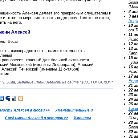
Бого
(
Мак
8 ав
ешенность Алексея делает его прекрасным слушателем и
9 ав
 и готов по мере сил оказать поддержку. Только не стоит,
Анф
ить на него.
10 а
от 7
мени Алексей
11 а
Римс
ени
: Весы
12 а
13 а
ость, жизнерадостность, самостоятельность
Капп
еленый
15 а
я равновесия, красный для большей активности
чудо
ексий Московский (именины 25 февраля), Алексий
16 а
 Алексий Печерский (именины 11 октября)
Римл
 яшма
17 а
Евдо
и Н. Зима, Значение имени Алексей на сайте *1001 ГОРОСКОП*
21 а
22 а
23 а
24 а
26 а
Тихо
ость Алексея в любви >>
Уменьшительные и
27 а
Пече
След имени Алексей в истории >>
Именины
28 а
Бого
30 а
31 а