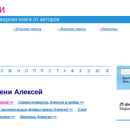
и
версия книги от авторов
•
Мужские имена
•
Женские имена
•
Именины
Л
М
Н
О
П
Р
С
Т
У
Ф
Х
Э
Ю
Я
Введ
Или 
ени Алексей
ксей >>
Совместимость Алексея в любви >>
25 фе
Мари
 ласкательные формы имени Алексей >>
След
тории >>
Именины Алексея >>