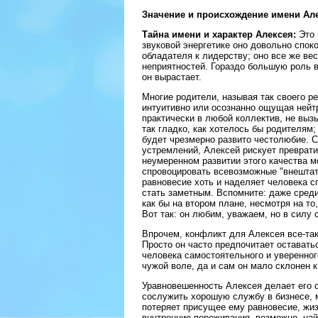
Значение и происхождение имени Але
Тайна имени и характер Алексея:
Это 
звуковой энергетике оно довольно споко
обладателя к лидерству; оно все же ве
неприятностей. Гораздо большую роль в
он вырастает.
Многие родители, называя так своего р
интуитивно или осознанно ощущая нейт
практически в любой коллектив, не выз
так гладко, как хотелось бы родителям;
будет чрезмерно развито честолюбие. 
устремлений, Алексей рискует преврати
неумеренном развитии этого качества м
спровоцировать всевозможные "внештат
равновесие хоть и наделяет человека с
стать заметным. Вспомните: даже сред
как бы на втором плане, несмотря на то
Вот так: он любим, уважаем, но в силу 
Впрочем, конфликт для Алексея все-так
Просто он часто предпочитает оставать
человека самостоятельного и уверенного
чужой воле, да и сам он мало склонен 
Уравновешенность Алексея делает его 
сослужить хорошую службу в бизнесе, 
потеряет присущее ему равновесие, жиз
внутренние переживания, возможно, най