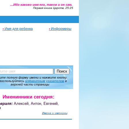
…Ибо каково имя его, таков и он сам.
Первая книга Царств, 25:25
•
Имя для ребенка
•
Информеры
ите полную форму имени и нажмите кнопку.
воспользуйтесь
алфавитным указателем
в
верхней части страницы
Именинники сегодня:
враля:
Алексей, Антон, Евгений,
я
Имена и именины