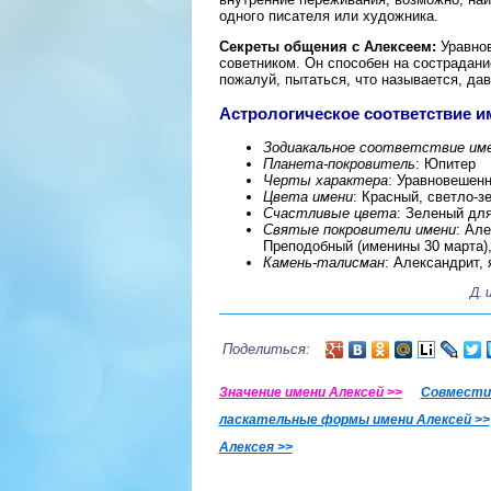
одного писателя или художника.
Секреты общения с Алексеем:
Уравнов
советником. Он способен на сострадание
пожалуй, пытаться, что называется, дав
Астрологическое соответствие и
Зодиакальное соответствие им
Планета-покровитель
: Юпитер
Черты характера
: Уравновешенн
Цвета имени
: Красный, светло-з
Счастливые цвета
: Зеленый дл
Святые покровители имени
: Ал
Преподобный (именины 30 марта),
Камень-талисман
: Александрит,
Д. 
Поделиться:
Значение имени Алексей >>
Совместим
ласкательные формы имени Алексей >>
Алексея >>