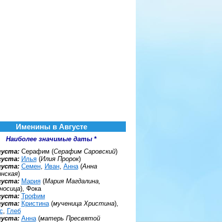
Именины в Августе
Наиболее значимые даты
*
густа:
Серафим (
Серафим Саровский
)
густа:
Илья
(
Илия Пророк
)
густа:
Семен
,
Иван
,
Анна
(
Анна
нская
)
густа:
Мария
(
Мария Магдалина,
носица
), Фока
густа:
Трофим
густа:
Кристина
(
мученица Христина
),
с
,
Глеб
густа:
Анна
(
матерь Пресвятой