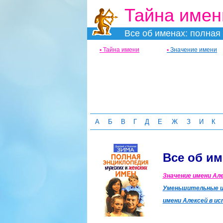
Тайна имен
Все об именах: полная 
•
Тайна имени
•
Значение имени
А
Б
В
Г
Д
Е
Ж
З
И
К
Все об им
Значение имени Але
Уменьшительные и
имени Алексей в ис