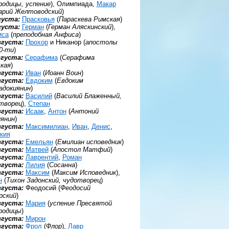
родицы, успение
), Олимпиада,
Макар
арий Желтоводский
)
густа:
Прасковья
(
Параскева Римская
)
густа:
Герман
(
Герман Аляскинский
),
иса
(
преподобная Анфиса
)
вгуста:
Прохор
и Никанор (
апостолы
0-ти
)
вгуста:
Серафима
(
Серафима
кая
)
вгуста:
Иван
(
Иоанн Воин
)
вгуста:
Евдоким
(
Евдоким
адокиянин
)
вгуста:
Василий
(
Василий Блаженный,
творец
),
Степан
вгуста:
Исаак
,
Антон
(
Антоний
янин
)
вгуста:
Максимилиан
,
Иван
,
Денис
,
кия
вгуста:
Емельян
(
Емилиан исповедник
)
вгуста:
Матвей
(
Апостол Матфий
)
вгуста:
Лаврентий
,
Роман
вгуста:
Лилия
(
Сосанна
)
вгуста:
Максим
(
Максим Исповедник
),
н
(
Тихон Задонский, чудотворец
)
вгуста:
Феодосий (
Феодосий
рский
)
вгуста:
Мария
(
успение Пресвятой
родицы
)
вгуста:
Мирон
вгуста:
Фрол
(
Флор
),
Лавр