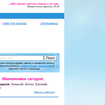
…Ибо каково имя его, таков и он сам.
Первая книга Царств, 25:25
•
Имя для ребенка
•
Информеры
ите полную форму имени и нажмите кнопку.
воспользуйтесь
алфавитным указателем
в
верхней части страницы
Именинники сегодня:
враля:
Алексей, Антон, Евгений,
я
Имена и именины