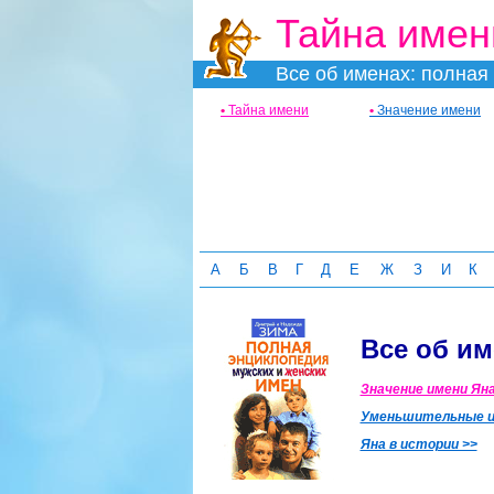
Тайна имен
Все об именах: полная 
•
Тайна имени
•
Значение имени
А
Б
В
Г
Д
Е
Ж
З
И
К
Все об им
Значение имени Яна
Уменьшительные и
Яна в истории >>