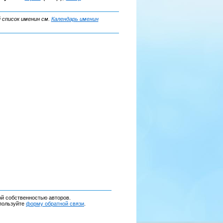
 список именин см.
Календарь именин
ой собственностью авторов.
спользуйте
форму обратной связи
.