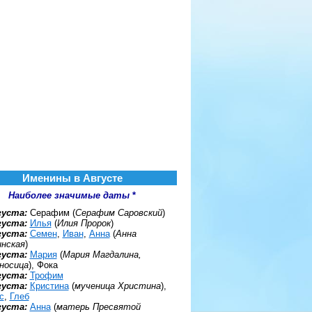
Именины в Августе
Наиболее значимые даты
*
густа:
Серафим (
Серафим Саровский
)
густа:
Илья
(
Илия Пророк
)
густа:
Семен
,
Иван
,
Анна
(
Анна
нская
)
густа:
Мария
(
Мария Магдалина,
носица
), Фока
густа:
Трофим
густа:
Кристина
(
мученица Христина
),
с
,
Глеб
густа:
Анна
(
матерь Пресвятой