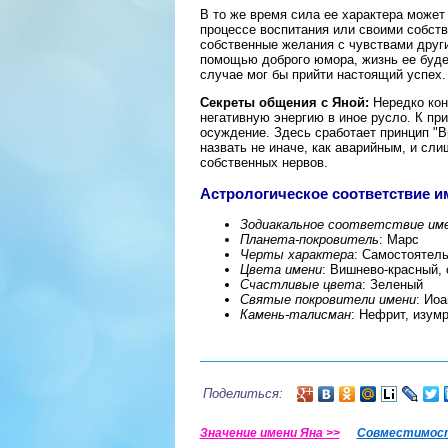
В то же время сила ее характера может
процессе воспитания или своими собст
собственные желания с чувствами друг
помощью доброго юмора, жизнь ее будет
случае мог бы прийти настоящий успех.
Секреты общения с Яной:
Нередко кон
негативную энергию в иное русло. К при
осуждение. Здесь сработает принцип "В
назвать не иначе, как аварийным, и сл
собственных нервов.
Астрологическое соответствие и
Зодиакальное соответствие им
Планета-покровитель
: Марс
Черты характера
: Самостоятель
Цвета имени
: Вишнево-красный,
Счастливые цвета
: Зеленый
Святые покровители имени
: Ио
Камень-талисман
: Нефрит, изум
Поделиться:
Значение имени Яна >>
Совместимост