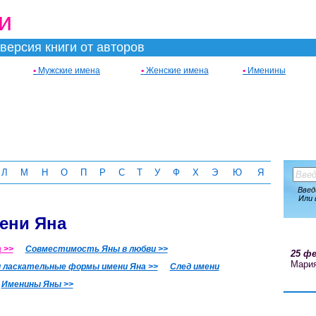
и
версия книги от авторов
•
Мужские имена
•
Женские имена
•
Именины
Л
М
Н
О
П
Р
С
Т
У
Ф
Х
Э
Ю
Я
Введ
Или 
ени Яна
 >>
Совместимость Яны в любви >>
25 фе
Мари
 ласкательные формы имени Яна >>
След имени
Именины Яны >>