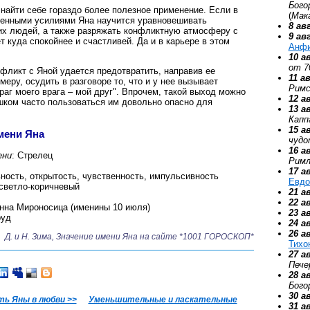
Бого
 найти себе гораздо более полезное применение. Если в
(
Мак
венными усилиями Яна научится уравновешивать
8 ав
их людей, а также разряжать конфликтную атмосферу с
9 ав
 куда спокойнее и счастливей. Да и в карьере в этом
Анф
10 а
от 7
фликт с Яной удается предотвратить, направив ее
11 а
меру, осудить в разговоре то, что и у нее вызывает
Римс
раг моего врага – мой друг". Впрочем, такой выход можно
12 а
ишком часто пользоваться им довольно опасно для
13 а
Капп
15 а
мени Яна
чудо
16 а
ени
: Стрелец
Римл
17 а
ность, открытость, чувственность, импульсивность
Евдо
 светло-коричневый
21 а
22 а
анна Мироносица (именины 10 июля)
23 а
руд
24 а
26 а
Д. и Н. Зима, Значение имени Яна на сайте *1001 ГОРОСКОП*
Тихо
27 а
Пече
28 а
Бого
30 а
ь Яны в любви >>
Уменьшительные и ласкательные
31 а