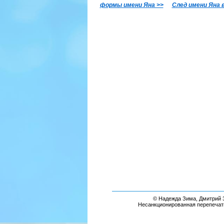
формы имени Яна >>
След имени Яна 
© Надежда Зима, Дмитрий З
Несанкционированная перепечат