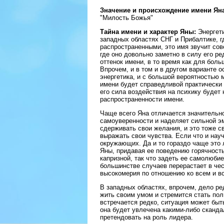
Значение и происхождение имени Яна
"Милость Божья"
Тайна имени и характер Яны:
Энергети
западных областях СНГ и Прибалтике, г
распространенными, это имя звучит сов
где оно довольно заметно в силу его ре
оттенок имени, в то время как для бол
Впрочем, и в том и в другом варианте 
энергетика, и с большой вероятностью 
имени будет справедливой практически 
его сила воздействия на психику будет
распространенности имени.
Чаще всего Яна отличается значительно
самоуверенности и наделяет сильной э
сдерживать свои желания, и это тоже св
выражать свои чувства. Если что и науч
окружающих. Да и то гораздо чаще это 
Яны, придавая ее поведению горячность
капризной, так что задеть ее самолюбие
большинстве случаев перерастает в че
высокомерия по отношению ко всем и вс
В западных областях, впрочем, дело ре
жить своим умом и стремится стать полн
встречается редко, ситуация может быт
она будет увлечена какими-либо сканд
претендовать на роль лидера.