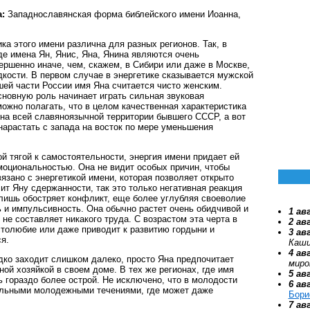
:
Западнославянская форма библейского имени Иоанна,
ка этого имени различна для разных регионов. Так, в
де имена Ян, Янис, Яна, Янина являются очень
ершенно иначе, чем, скажем, в Сибири или даже в Москве,
дкости. В первом случае в энергетике сказывается мужской
ьшей части России имя Яна считается чисто женским.
основную роль начинает играть сильная звуковая
можно полагать, что в целом качественная характеристика
на всей славяноязычной территории бывшего СССР, а вот
 нарастать с запада на восток по мере уменьшения
й тягой к самостоятельности, энергия имени придает ей
моциональностью. Она не видит особых причин, чтобы
язано с энергетикой имени, которая позволяет открыто
ит Яну сдержанности, так это только негативная реакция
лишь обостряет конфликт, еще более углубляя своеволие
 и импульсивность. Она обычно растет очень обидчивой и
1 ав
 не составляет никакого труда. С возрастом эта черта в
2 ав
столюбие или даже приводит к развитию гордыни и
3 ав
я.
Каши
4 ав
дко заходит слишком далеко, просто Яна предпочитает
миро
ой хозяйкой в своем доме. В тех же регионах, где имя
5 ав
ь гораздо более острой. Не исключено, что в молодости
6 ав
альными молодежными течениями, где может даже
Бори
7 ав