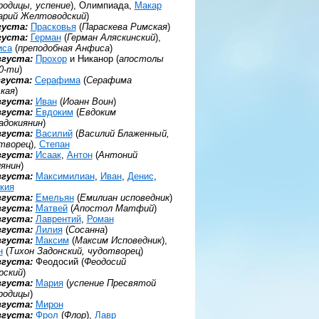
родицы, успение
), Олимпиада,
Макар
арий Желтоводский
)
густа:
Прасковья
(
Параскева Римская
)
густа:
Герман
(
Герман Аляскинский
),
иса
(
преподобная Анфиса
)
вгуста:
Прохор
и Никанор (
апостолы
0-ти
)
вгуста:
Серафима
(
Серафима
кая
)
вгуста:
Иван
(
Иоанн Воин
)
вгуста:
Евдоким
(
Евдоким
адокиянин
)
вгуста:
Василий
(
Василий Блаженный,
творец
),
Степан
вгуста:
Исаак
,
Антон
(
Антоний
янин
)
вгуста:
Максимилиан
,
Иван
,
Денис
,
кия
вгуста:
Емельян
(
Емилиан исповедник
)
вгуста:
Матвей
(
Апостол Матфий
)
вгуста:
Лаврентий
,
Роман
вгуста:
Лилия
(
Сосанна
)
вгуста:
Максим
(
Максим Исповедник
),
н
(
Тихон Задонский, чудотворец
)
вгуста:
Феодосий (
Феодосий
рский
)
вгуста:
Мария
(
успение Пресвятой
родицы
)
вгуста:
Мирон
вгуста:
Фрол
(
Флор
),
Лавр