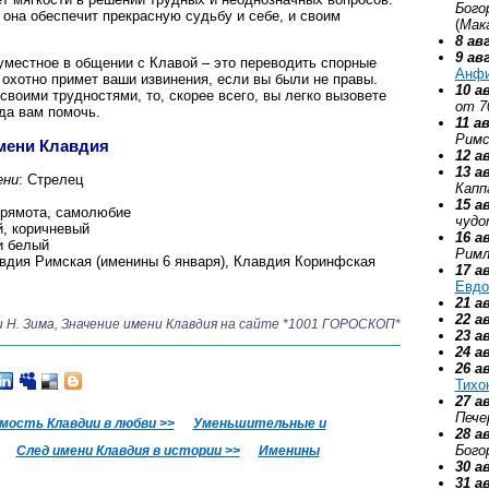
Бого
 она обеспечит прекрасную судьбу и себе, и своим
(
Мак
8 ав
9 ав
местное в общении с Клавой – это переводить спорные
Анф
 охотно примет ваши извинения, если вы были не правы.
10 а
своими трудностями, то, скорее всего, вы легко вызовете
от 7
да вам помочь.
11 а
Римс
имени Клавдия
12 а
13 а
ени
: Стрелец
Капп
15 а
прямота, самолюбие
чудо
й, коричневый
16 а
и белый
Римл
авдия Римская (именины 6 января), Клавдия Коринфская
17 а
Евдо
21 а
22 а
 и Н. Зима, Значение имени Клавдия на сайте *1001 ГОРОСКОП*
23 а
24 а
26 а
Тихо
27 а
Пече
ость Клавдии в любви >>
Уменьшительные и
28 а
Бого
След имени Клавдия в истории >>
Именины
30 а
31 а