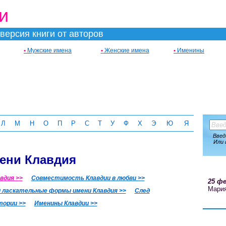
и
версия книги от авторов
•
Мужские имена
•
Женские имена
•
Именины
Л
М
Н
О
П
Р
С
Т
У
Ф
Х
Э
Ю
Я
Введ
Или 
мени Клавдия
вдия >>
Совместимость Клавдии в любви >>
25 фе
Мари
ласкательные формы имени Клавдия >>
След
тории >>
Именины Клавдии >>