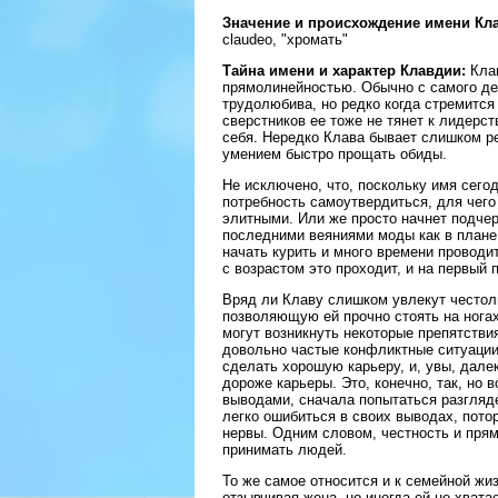
Значение и происхождение имени Кл
claudeo, "хромать"
Тайна имени и характер Клавдии:
Клав
прямолинейностью. Обычно с самого де
трудолюбива, но редко когда стремится
сверстников ее тоже не тянет к лидерст
себя. Нередко Клава бывает слишком ре
умением быстро прощать обиды.
Не исключено, что, поскольку имя сего
потребность самоутвердиться, для чего
элитными. Или же просто начнет подчер
последними веяниями моды как в плане 
начать курить и много времени проводи
с возрастом это проходит, и на первый
Вряд ли Клаву слишком увлекут честол
позволяющую ей прочно стоять на ногах
могут возникнуть некоторые препятстви
довольно частые конфликтные ситуации,
сделать хорошую карьеру, и, увы, далек
дороже карьеры. Это, конечно, так, но 
выводами, сначала попытаться разгляде
легко ошибиться в своих выводах, потор
нервы. Одним словом, честность и прям
принимать людей.
То же самое относится и к семейной жи
отзывчивая жена, но иногда ей не хвата