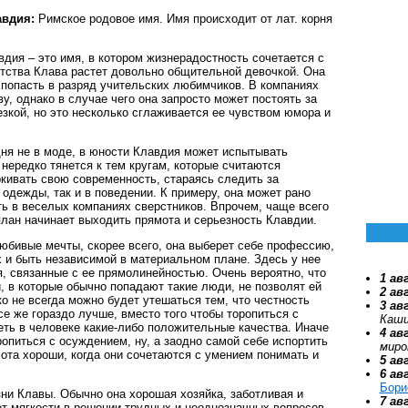
авдия:
Римское родовое имя. Имя происходит от лат. корня
дия – это имя, в котором жизнерадостность сочетается с
тства Клава растет довольно общительной девочкой. Она
 попасть в разряд учительских любимчиков. В компаниях
ву, однако в случае чего она запросто может постоять за
зкой, но это несколько сглаживается ее чувством юмора и
дня не в моде, в юности Клавдия может испытывать
 нередко тянется к тем кругам, которые считаются
кивать свою современность, стараясь следить за
одежды, так и в поведении. К примеру, она может рано
ть в веселых компаниях сверстников. Впрочем, чаще всего
 план начинает выходить прямота и серьезность Клавдии.
юбивые мечты, скорее всего, она выберет себе профессию,
 и быть независимой в материальном плане. Здесь у нее
я, связанные с ее прямолинейностью. Очень вероятно, что
1 ав
 в которые обычно попадают такие люди, не позволят ей
2 ав
о не всегда можно будет утешаться тем, что честность
3 ав
все же гораздо лучше, вместо того чтобы торопиться с
Каши
ть в человеке какие-либо положительные качества. Иначе
4 ав
опиться с осуждением, ну, а заодно самой себе испортить
миро
ота хороши, когда они сочетаются с умением понимать и
5 ав
6 ав
Бори
зни Клавы. Обычно она хорошая хозяйка, заботливая и
7 ав
ет мягкости в решении трудных и неоднозначных вопросов.