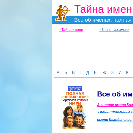
Тайна имен
Все об именах: полная 
•
Тайна имени
•
Значение имени
А
Б
В
Г
Д
Е
Ж
З
И
К
Все об и
Значение имени Кла
Уменьшительные и 
имени Клавдия в ис