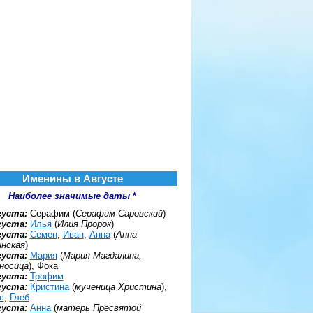
Именины в Августе
Наиболее значимые даты
*
густа:
Серафим (
Серафим Саровский
)
густа:
Илья
(
Илия Пророк
)
густа:
Семен
,
Иван
,
Анна
(
Анна
нская
)
густа:
Мария
(
Мария Магдалина,
носица
), Фока
густа:
Трофим
густа:
Кристина
(
мученица Христина
),
с
,
Глеб
густа:
Анна
(
матерь Пресвятой