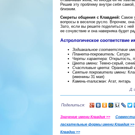
Решив эту проблему внутри себя самой,
близким.
Секреты общения с Клавдией:
Самое у
вопросы в веселое русло. Впрочем, она
Зато, если вы решите поделиться с ней 
ее сочувствие и она наверняка будет ра
Астрологическое соответствие 
Зодиакальное соответствие им
Планета-покровитель
: Сатурн
Черты характера
: Открытость, 
Цвета имени
: Темно-серый, сини
Счастливые цвета
: Оранжевый 
Святые покровители имени
: Кл
(именины 31 мая)
Камень-талисман
: Агат, янтарь
Д.
Поделиться:
Значение имени Клавдия >>
Совместим
ласкательные формы имени Клавдия >>
Клавдии >>