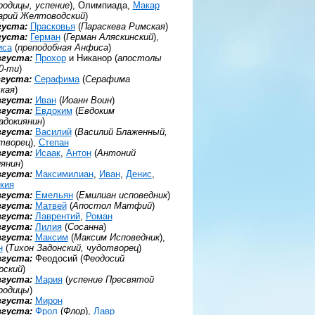
родицы, успение
), Олимпиада,
Макар
арий Желтоводский
)
густа:
Прасковья
(
Параскева Римская
)
густа:
Герман
(
Герман Аляскинский
),
иса
(
преподобная Анфиса
)
вгуста:
Прохор
и Никанор (
апостолы
0-ти
)
вгуста:
Серафима
(
Серафима
кая
)
вгуста:
Иван
(
Иоанн Воин
)
вгуста:
Евдоким
(
Евдоким
адокиянин
)
вгуста:
Василий
(
Василий Блаженный,
творец
),
Степан
вгуста:
Исаак
,
Антон
(
Антоний
янин
)
вгуста:
Максимилиан
,
Иван
,
Денис
,
кия
вгуста:
Емельян
(
Емилиан исповедник
)
вгуста:
Матвей
(
Апостол Матфий
)
вгуста:
Лаврентий
,
Роман
вгуста:
Лилия
(
Сосанна
)
вгуста:
Максим
(
Максим Исповедник
),
н
(
Тихон Задонский, чудотворец
)
вгуста:
Феодосий (
Феодосий
рский
)
вгуста:
Мария
(
успение Пресвятой
родицы
)
вгуста:
Мирон
вгуста:
Фрол
(
Флор
),
Лавр