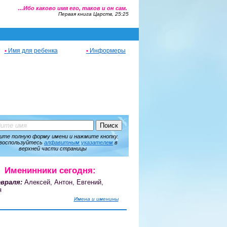
…Ибо каково имя его, таков и он сам.
Первая книга Царств, 25:25
•
Имя для ребенка
•
Информеры
ите полную форму имени и нажмите кнопку.
воспользуйтесь
алфавитным указателем
в
верхней части страницы
Именинники сегодня:
враля:
Алексей, Антон, Евгений,
я
Имена и именины