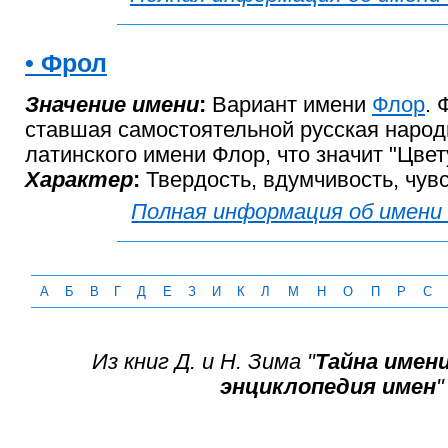
• Фрол
Значение имени
:
Вариант имени
Флор
. 
ставшая самостоятельной русская наро
латинского имени Флор, что значит "Цве
Характер
:
Твердость, вдумчивость, чув
Полная информация об имени
А
Б
В
Г
Д
Е
З
И
К
Л
М
Н
О
П
Р
С
Из книг Д. и Н. Зима "
Тайна имен
энциклопедия имен
"