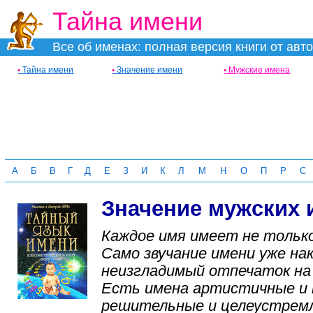
Тайна имени
Все об именах: полная версия книги от авт
•
Тайна имени
•
Значение имени
•
Мужские имена
А
Б
В
Г
Д
Е
З
И
К
Л
М
Н
О
П
Р
С
Значение мужских 
Каждое имя имеет не только
Само звучание имени уже н
неизгладимый отпечаток на 
Есть имена артистичные и 
решительные и целеустремл