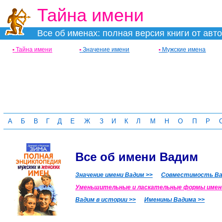
Тайна имени
Все об именах: полная версия книги от авт
•
Тайна имени
•
Значение имени
•
Мужские имена
А
Б
В
Г
Д
Е
Ж
З
И
К
Л
М
Н
О
П
Р
Все об имени Вадим
Значение имени Вадим >>
Совместимость Вад
Уменьшительные и ласкательные формы имен
Вадим в истории >>
Именины Вадима >>