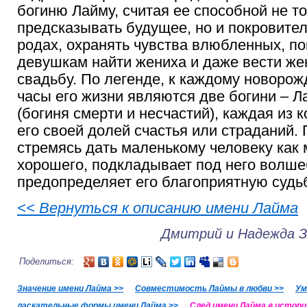
богиню Лайму, считая ее способной не т
предсказывать будущее, но и покровител
родах, охранять чувства влюбленных, п
девушкам найти жениха и даже вести жен
свадьбу. По легенде, к каждому новоро
часы его жизни являются две богини – Л
(богиня смерти и несчастий), каждая из 
его своей долей счастья или страданий.
стремясь дать маленькому человеку как
хорошего, подкладывает под него волшеб
предопределяет его благоприятную судьб
<< Вернуться к описанию имени Лайма
Дмитрий и Надежда 
Поделиться:
Значение имени Лайма >>
Совместимость Лаймы в любви >>
Ум
ласкательные формы имени Лайма >>
След имени Лайма в истори