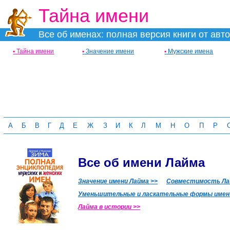
Тайна имени
Все об именах: полная версия книги от авт
•
Тайна имени
•
Значение имени
•
Мужские имена
А
Б
В
Г
Д
Е
Ж
З
И
К
Л
М
Н
О
П
Р
Все об имени Лайма
Значение имени Лайма >>
Совместимость Лай
Уменьшительные и ласкательные формы имени
Лайма в истории >>