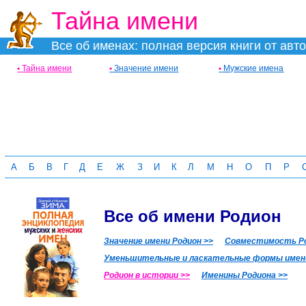
Тайна имени
Все об именах: полная версия книги от авт
•
Тайна имени
•
Значение имени
•
Мужские имена
А
Б
В
Г
Д
Е
Ж
З
И
К
Л
М
Н
О
П
Р
Все об имени Родион
Значение имени Родион >>
Совместимость Ро
Уменьшительные и ласкательные формы имени
Родион в истории >>
Именины Родиона >>