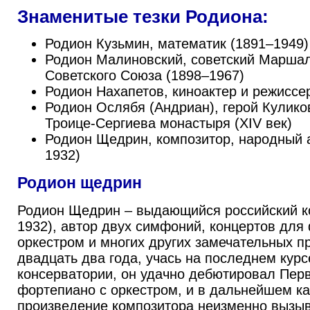
Знаменитые тезки Родиона:
Родион Кузьмин, математик (1891–1949)
Родион Малиновский, советский Марша
Советского Союза (1898–1967)
Родион Нахапетов, киноактер и режиссер
Родион Ослябя (Андриан), герой Кулико
Троице-Сергиева монастыря (XIV век)
Родион Щедрин, композитор, народный 
1932)
Родион щедрин
Родион Щедрин – выдающийся российский ко
1932), автор двух симфоний, концертов для
оркестром и многих других замечательных п
двадцать два года, учась на последнем кур
консерватории, он удачно дебютировал Пер
фортепиано с оркестром, и в дальнейшем к
произведение композитора неизменно вызыв