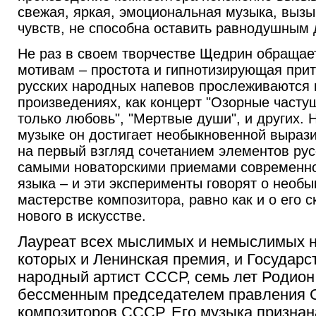
свежая, яркая, эмоциональная музыка, вы
чувств, не способна оставить равнодушным 
Не раз в своем творчестве Щедрин обращае
мотивам – простота и гипнотизирующая прит
русских народных напевов прослеживаются в
произведениях, как концерт "Озорные частуш
только любовь", "Мертвые души", и других. 
музыке он достигает необыкновенной выраз
на первый взгляд сочетанием элементов рус
самыми новаторскими приемами современно
языка – и эти эксперименты говорят о необ
мастерстве композитора, равно как и о его 
нового в искусстве.
Лауреат всех мыслимых и немыслимых на
которых и Ленинская премия, и Государс
народный артист СССР, семь лет Родио
бессменным председателем правления 
композиторов СССР. Его музыка признан