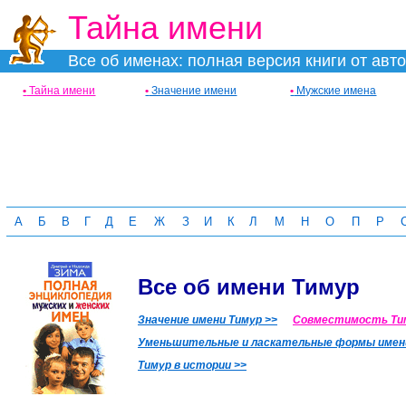
Тайна имени
Все об именах: полная версия книги от авт
•
Тайна имени
•
Значение имени
•
Мужские имена
А
Б
В
Г
Д
Е
Ж
З
И
К
Л
М
Н
О
П
Р
Все об имени Тимур
Значение имени Тимур >>
Совместимость Тим
Уменьшительные и ласкательные формы имени
Тимур в истории >>