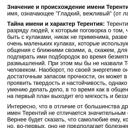
Значение и происхождение имени Теренти
имя, означающее "Гладкий, вежливый" (от лат
Тайна имени и характер Терентия:
Теренти
разряду людей, к которым поговорка о том, 
быть с кулаками, никак не применима, разве 
очень маленьких кулаках, которые использу
общения с ближними своими, а, скажем, для 
подпирать ими подбородок во время безмят
размышлений. При этом мы бы не назвали 
человеком. Наоборот, по своей энергетике о
достаточным запасом прочности, он может 
проявить твердость и настойчивость, однако 
умению делать дело, в то время как в общ
на первый план выходит его мягкость и безз
Интересно, что в отличие от большинства д
имен Терентий не отличается значительным
Вернее будет сказать, что самолюбие ему, к
но, во-первых, оно не предполагает болезнен