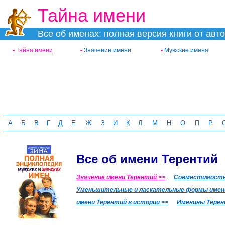
Тайна имени
Все об именах: полная версия книги от авт
•
Тайна имени
•
Значение имени
•
Мужские имена
А
Б
В
Г
Д
Е
Ж
З
И
К
Л
М
Н
О
П
Р
Все об имени Терентий
Значение имени Терентий >>
Совместимость 
Уменьшительные и ласкательные формы имени
имени Терентий в истории >>
Именины Терен