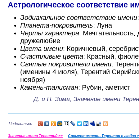
Астрологическое соответствие и
Зодиакальное соответствие имени
Планета-покровитель
: Луна
Черты характера
: Мечтательность,
дружелюбие
Цвета имени
: Коричневый, серебри
Счастливые цвета
: Красный, фиол
Святые покровители имени
: Терент
(именины 4 июля), Терентий Сирийск
ноября)
Камень-талисман
: Рубин, аметист
Д. и Н. Зима, Значение имени Тере
Поделиться:
Значение имени Терентий >>
Совместимость Терентия в любви >