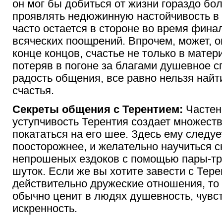
он мог бы добиться от жизни гораздо бо
проявлять недюжинную настойчивость в 
часто остается в стороне во время фина
всяческих поощрений. Впрочем, может, о
конце концов, счастье не только в матер
потеряв в погоне за благами душевное с
радость общения, все равно нельзя найт
счастья.
Секреты общения с Терентием:
Частень
уступчивость Терентия создает множест
покататься на его шее. Здесь ему следуе
поосторожнее, и желательно научиться с
непрошеных ездоков с помощью пары-тр
шуток. Если же вы хотите завести с Тер
действительно дружеские отношения, то 
обычно ценит в людях душевность, чувс
искренность.