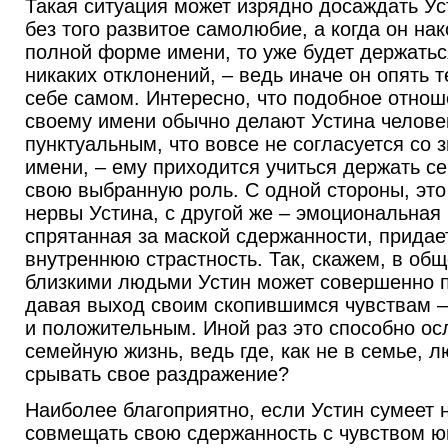
Такая ситуация может изрядно досаждать Уст
без того развитое самолюбие, а когда он на
полной форме имени, то уже будет держаться
никаких отклонений, – ведь иначе он опять 
себе самом. Интересно, что подобное отноше
своему имени обычно делают Устина челове
пунктуальным, что вовсе не согласуется со 
имени, – ему приходится учиться держать себ
свою выбранную роль. С одной стороны, это
нервы Устина, с другой же – эмоциональная
спрятанная за маской сдержанности, придает
внутреннюю страстность. Так, скажем, в общ
близкими людьми Устин может совершенно 
давая выход своим скопившимся чувствам – 
и положительным. Иной раз это способно ос
семейную жизнь, ведь где, как не в семье, 
срывать свое раздражение?
Наиболее благоприятно, если Устин сумеет 
совмещать свою сдержанность с чувством ю