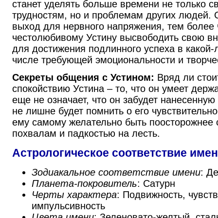
станет уделять больше времени не только 
трудностям, но и проблемам других людей. 
выход для нервного напряжения, тем более 
честолюбивому Устину высвободить свою в
для достижения подлинного успеха в какой-л
числе требующей эмоциональности и творче
Секреты общения с Устином:
Вряд ли стои
спокойствию Устина – то, что он умеет держа
еще не означает, что он забудет нанесенную
не лишне будет помнить о его чувствительнос
ему самому желательно быть поосторожнее 
похвалам и падкостью на лесть.
Астрологическое соответствие имен
Зодиакальное соответствие имени
: Д
Планета-покровитель
: Сатурн
Черты характера
: Подвижность, чувст
импульсивность
Цвета имени
: Зеленовато-желтый, стал