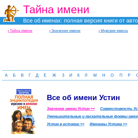
Тайна имени
Все об именах: полная версия книги от авт
•
Тайна имени
•
Значение имени
•
Мужские имена
А
Б
В
Г
Д
Е
Ж
З
И
К
Л
М
Н
О
П
Р
Все об имени Устин
Значение имени Устин >>
Совместимость Уст
Уменьшительные и ласкательные формы имен
Устин в истории >>
Именины Устина >>