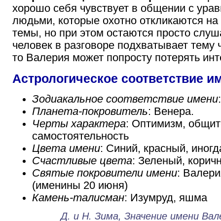
хорошо себя чувствует в общении с ур
людьми, которые охотно откликаются н
темы, но при этом остаются просто слуш
человек в разговоре подхватывает тему 
то Валерия может попросту потерять инт
Астрологическое соответствие и
Зодиакальное соответствие имени
Планета-покровитель
: Венера.
Черты характера
: Оптимизм, общит
самостоятельность
Цвета имени
: Синий, красный, иног
Счастливые цвета
: Зеленый, корич
Святые покровители имени
: Валер
(именины 20 июня)
Камень-талисман
: Изумруд, яшма
Д. и Н. Зима, Значение имени Вал