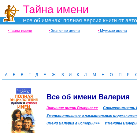
Тайна имени
Все об именах: полная версия книги от авт
•
Тайна имени
•
Значение имени
•
Мужские имена
А
Б
В
Г
Д
Е
Ж
З
И
К
Л
М
Н
О
П
Р
Все об имени Валерия
Значение имени Валерия >>
Совместимость В
Уменьшительные и ласкательные формы имени
имени Валерия в истории >>
Именины Валери