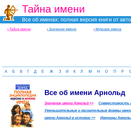
Тайна имени
Все об именах: полная версия книги от авт
•
Тайна имени
•
Значение имени
•
Мужские имена
А
Б
В
Г
Д
Е
Ж
З
И
К
Л
М
Н
О
П
Р
Все об имени Арнольд
Значение имени Арнольд >>
Совместимость А
Уменьшительные и ласкательные формы имени
имени Арнольд в истории >>
Именины Арноль