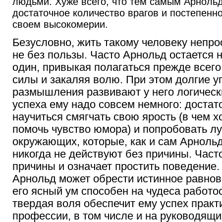
людьми. Хуже всего, что тем самым Арноль
достаточное количество врагов и постепенно
своем высокомерии.
Безусловно, жить такому человеку непрос
не без пользы. Часто Арнольд остается 
один, привыкая полагаться прежде всег
силы и закаляя волю. При этом долгие 
размышления развивают у него логическ
успеха ему надо совсем немного: достат
научиться смягчать свою ярость (в чем 
помочь чувство юмора) и попробовать л
окружающих, которые, как и сам Арнольд
никогда не действуют без причины. Часто
причины и означает простить поведение.
Арнольд может обрести истинное равнов
его ясный ум способен на чудеса работо
твердая воля обеспечит ему успех практ
профессии, в том числе и на руководящи