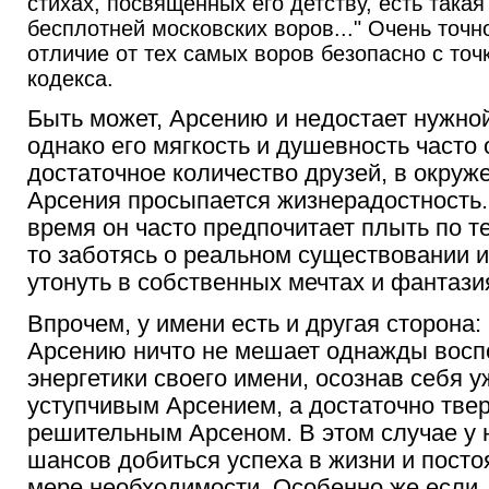
стихах, посвященных его детству, есть такая
бесплотней московских воров..." Очень точно
отличие от тех самых воров безопасно с точ
кодекса.
Быть может, Арсению и недостает нужно
однако его мягкость и душевность часто
достаточное количество друзей, в окруж
Арсения просыпается жизнерадостность.
время он часто предпочитает плыть по те
то заботясь о реальном существовании и
утонуть в собственных мечтах и фантази
Впрочем, у имени есть и другая сторона: 
Арсению ничто не мешает однажды восп
энергетики своего имени, осознав себя у
уступчивым Арсением, а достаточно тве
решительным Арсеном. В этом случае у н
шансов добиться успеха в жизни и постоя
мере необходимости. Особенно же если,