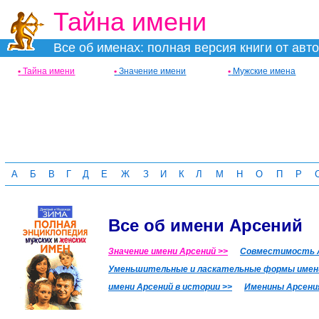
Тайна имени
Все об именах: полная версия книги от авт
•
Тайна имени
•
Значение имени
•
Мужские имена
А
Б
В
Г
Д
Е
Ж
З
И
К
Л
М
Н
О
П
Р
Все об имени Арсений
Значение имени Арсений >>
Совместимость А
Уменьшительные и ласкательные формы имени
имени Арсений в истории >>
Именины Арсени