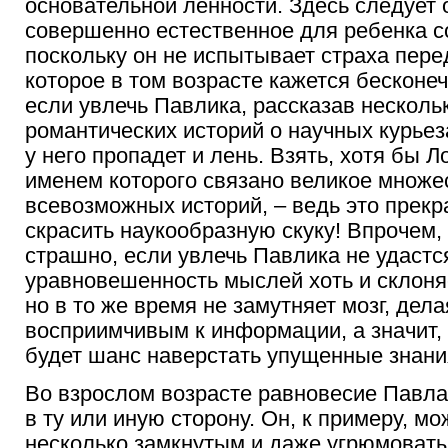
основательной ленности. Здесь следует о
совершенно естественное для ребенка с
поскольку он не испытывает страха пер
которое в том возрасте кажется бесконеч
если увлечь Павлика, рассказав несколь
романтических историй о научных курьез
у него пропадет и лень. Взять, хотя бы Л
именем которого связано великое множе
всевозможных историй, – ведь это прекр
скрасить наукообразную скуку! Впрочем, 
страшно, если увлечь Павлика не удастс
уравновешенность мыслей хоть и склоняе
но в то же время не замутняет мозг, дела
восприимчивым к информации, а значит, 
будет шанс наверстать упущенные знани
Во взрослом возрасте равновесие Павла
в ту или иную сторону. Он, к примеру, мо
несколько замкнутым и даже угрюмоваты