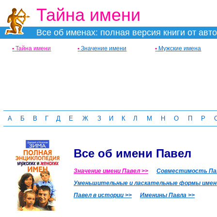
Тайна имени
Все об именах: полная версия книги от авт
•
Тайна имени
•
Значение имени
•
Мужские имена
А
Б
В
Г
Д
Е
Ж
З
И
К
Л
М
Н
О
П
Р
Все об имени Павел
Значение имени Павел >>
Совместимость Пав
Уменьшительные и ласкательные формы имени
Павел в истории >>
Именины Павла >>