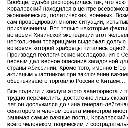
Вообще, судьба распорядилась так, что всю 
Ковалевский находился в центре всевозмож
экономических, политических, военных. Возм
сам провоцировал многие ситуации, испытыв
приключениям. Вот только некоторые факты 
во время Хивинской экспедиции этот челове
несколькими товарищами выдержал долгую о
во время которой храбрецы питались одной 
Произведя геологические исследования с С
первым дал верное описание загадочной дл
страны Абиссинии. Кроме того, именно Егор
активным участником при заключении важне
обеспечившего торговлю России с Китаем...
Все подвиги и заслуги этого авантюриста и 
трудно перечислить, достаточно лишь сказат
лет он дослужился до чина генерал-лейтена
сенатором и членом совета министров иност
занимая самые важные посты, Ковалевский 
всего человеком творческим и сострадатель