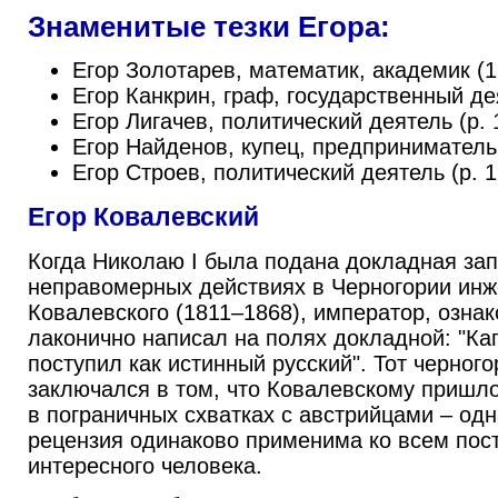
Знаменитые тезки Егора:
Егор Золотарев, математик, академик (
Егор Канкрин, граф, государственный де
Егор Лигачев, политический деятель (р. 
Егор Найденов, купец, предприниматель
Егор Строев, политический деятель (р. 1
Егор Ковалевский
Когда Николаю I была подана докладная зап
неправомерных действиях в Черногории инж
Ковалевского (1811–1868), император, озна
лаконично написал на полях докладной: "Ка
поступил как истинный русский". Тот черног
заключался в том, что Ковалевскому пришло
в пограничных схватках с австрийцами – одн
рецензия одинаково применима ко всем пост
интересного человека.