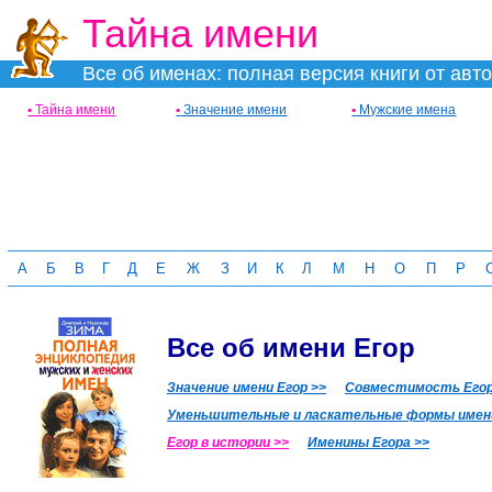
Тайна имени
Все об именах: полная версия книги от авт
•
Тайна имени
•
Значение имени
•
Мужские имена
А
Б
В
Г
Д
Е
Ж
З
И
К
Л
М
Н
О
П
Р
Все об имени Егор
Значение имени Егор >>
Совместимость Егора
Уменьшительные и ласкательные формы имени
Егор в истории >>
Именины Егора >>