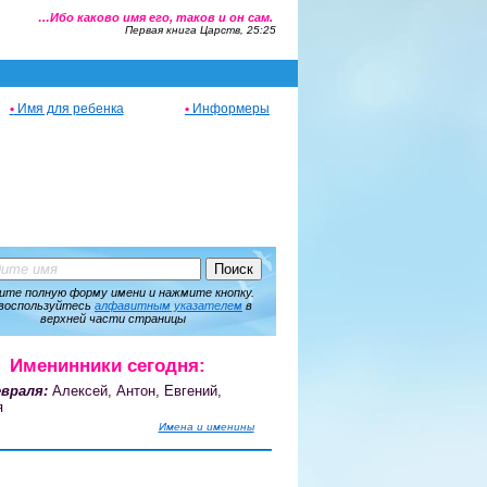
…Ибо каково имя его, таков и он сам.
Первая книга Царств, 25:25
•
Имя для ребенка
•
Информеры
ите полную форму имени и нажмите кнопку.
воспользуйтесь
алфавитным указателем
в
верхней части страницы
Именинники сегодня:
враля:
Алексей, Антон, Евгений,
я
Имена и именины