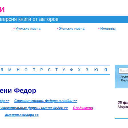
и
версия книги от авторов
•
Мужские имена
•
Женские имена
•
Именины
Л
М
Н
О
П
Р
С
Т
У
Ф
Х
Э
Ю
Я
Введ
Или 
мени Федор
ор >>
Совместимость Федора в любви >>
25 фе
Мари
 ласкательные формы имени Федор >>
След имени
Именины Федора >>