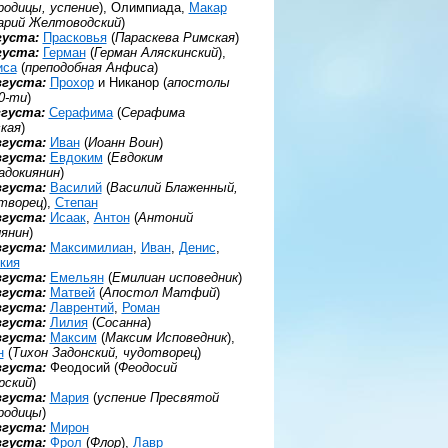
родицы, успение
), Олимпиада,
Макар
арий Желтоводский
)
густа:
Прасковья
(
Параскева Римская
)
густа:
Герман
(
Герман Аляскинский
),
иса
(
преподобная Анфиса
)
вгуста:
Прохор
и Никанор (
апостолы
0-ти
)
вгуста:
Серафима
(
Серафима
кая
)
вгуста:
Иван
(
Иоанн Воин
)
вгуста:
Евдоким
(
Евдоким
адокиянин
)
вгуста:
Василий
(
Василий Блаженный,
творец
),
Степан
вгуста:
Исаак
,
Антон
(
Антоний
янин
)
вгуста:
Максимилиан
,
Иван
,
Денис
,
кия
вгуста:
Емельян
(
Емилиан исповедник
)
вгуста:
Матвей
(
Апостол Матфий
)
вгуста:
Лаврентий
,
Роман
вгуста:
Лилия
(
Сосанна
)
вгуста:
Максим
(
Максим Исповедник
),
н
(
Тихон Задонский, чудотворец
)
вгуста:
Феодосий (
Феодосий
рский
)
вгуста:
Мария
(
успение Пресвятой
родицы
)
вгуста:
Мирон
вгуста:
Фрол
(
Флор
),
Лавр