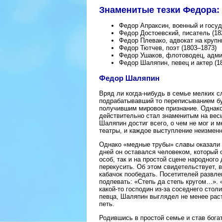
Знаменитые тезки Федора:
Федор Апраксин, военный и госуд
Федор Достоевский, писатель (18
Федор Плевако, адвокат на крупн
Федор Тютчев, поэт (1803–1873)
Федор Ушаков, флотоводец, адми
Федор Шаляпин, певец и актер (1
Федор Шаляпин
Вряд ли когда-нибудь в семье мелких с
подрабатывавший то переписыванием бум
получившим мировое признание. Однако
действительно стал знаменитым на вес
Шаляпин достиг всего, о чем не мог и 
театры, и каждое выступление неизменн
Однако «медные трубы» славы оказали 
дней он оставался человеком, который 
особ, так и на простой сцене народного
перекусить. Об этом свидетельствует, 
кабачок пообедать. Посетителей развле
подпевать: «Степь да степь кругом…». «
какой-то господин из-за соседнего стол
певца, Шаляпин выглядел не менее рас
петь.
Родившись в простой семье и став бога