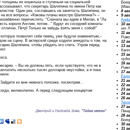
т толщины их кошелька и ступеньки на социальной
Бого
ассказывают, что секретарь Шаляпина по имени Петр как
(
Мак
алистов. Один раз, сославшись на занятость Шаляпина, он
8 ав
 на все вопросы. «Каковы планы маэстро Шаляпина?» –
9 ав
мозабвенно перечислять: "Сначала мы едем в Милан, в "Ла
Анф
честь короля Англии, потом..." Вдруг из соседней комнаты
10 а
отлично, Петр! Только не забудь взять меня с собой!"
от 7
11 а
 которую позволял себе певец, уже будучи знаменитым,–
Римс
дом на сцену. В актерской среде ходили анекдоты о том, на
12 а
сарио Шаляпина, чтобы убедить его спеть. Утром перед
13 а
лял:
Капп
15 а
лоса.
чудо
16 а
есарио. – Вы не должны петь, если чувствуете, что не в
Римл
аплатить несколько тысяч долларов неустойки, а я пока
17 а
нили.
Евдо
21 а
Зайдите ко мне немного попозже, посмотрим...
22 а
23 а
 всегда, великолепно. А перед следующим концертом
24 а
26 а
Тихо
27 а
Пече
Дмитрий и Надежда Зима,
"Тайна имени"
28 а
Бого
30 а
31 а