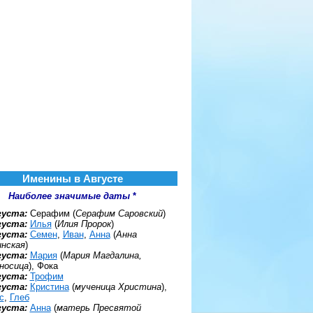
Именины в Августе
Наиболее значимые даты
*
густа:
Серафим (
Серафим Саровский
)
густа:
Илья
(
Илия Пророк
)
густа:
Семен
,
Иван
,
Анна
(
Анна
нская
)
густа:
Мария
(
Мария Магдалина,
носица
), Фока
густа:
Трофим
густа:
Кристина
(
мученица Христина
),
с
,
Глеб
густа:
Анна
(
матерь Пресвятой