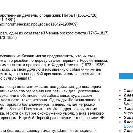
арственный деятель, сподвижник Петра I (1661–1728)
21–1881)
ых политических процессах (1842–1908/09)
рал, один из создателей Черноморского флота (1745–1817)
873–1938)
лужащих из Казани могли предположить, что их сын,
аг, то резьбой по дереву станет первым в России певцом,
 именно так и произошло, и Федор Шаляпин (1873—1938)
ь мир. За свою долгую и насыщенную событиями жизнь
мечтать,— его наперебой приглашали самые престижные
о сулило аншлаг.
на певца не слишком заметное действие; до последних
1 ав
одинаково самозабвенно мог петь как для царственных
2 ав
 дома или в обыкновенной забегаловке, куда зашел
3 ав
в частности, такая история. Однажды Шаляпин зашел в
Каши
кал оркестр балалаечников, и певец начал негромко
4 ав
Безобразие! Прекратите петь!» – вдруг закричал ему
миро
ика. И хотя он тут же сконфуженно умолк, узнав великого
5 ав
терянным. Еще бы! Первый раз в жизни его попросили НЕ
6 ав
Бори
тым благодаря своему таланту, Шаляпин относился к
7 ав