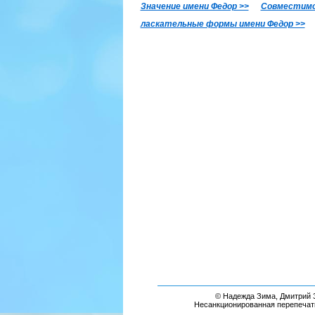
Значение имени Федор >>
Совместимо
ласкательные формы имени Федор >>
© Надежда Зима, Дмитрий З
Несанкционированная перепечат