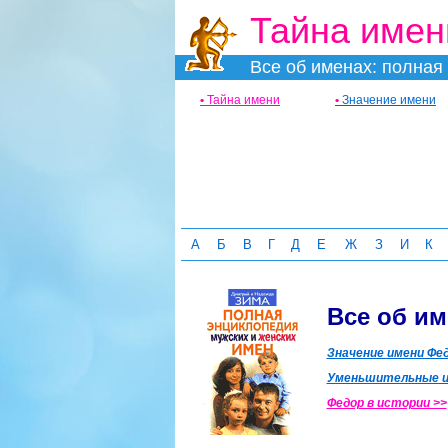
Тайна имен
Все об именах: полная 
•
Тайна имени
•
Значение имени
А
Б
В
Г
Д
Е
Ж
З
И
К
Все об и
Значение имени Фед
Уменьшительные и
Федор в истории >>