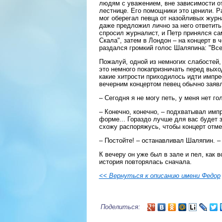
людям с уважением, вне зависимости о
лестнице. Его помощники это ценили. Р
мог оберегал певца от назойливых журн
даже предложил лично за него ответить
спросил журналист, и Петр принялся са
Скала", затем в Лондон – на концерт в 
раздался громкий голос Шаляпина: "Все 
Пожалуй, одной из немногих слабостей,
это немного покапризничать перед выхо
какие хитрости приходилось идти импре
вечерним концертом певец обычно заяв
– Сегодня я не могу петь, у меня нет го
– Конечно, конечно, – подхватывал импр
форме... Гораздо лучше для вас будет з
схожу распоряжусь, чтобы концерт отме
– Постойте! – останавливал Шаляпин. – 
К вечеру он уже был в зале и пел, как
история повторялась сначала.
<< Вернуться к описанию имени Федор
Поделиться: