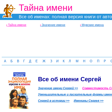
Тайна имени
Все об именах: полная версия книги от авт
•
Тайна имени
•
Значение имени
•
Мужские имена
А
Б
В
Г
Д
Е
Ж
З
И
К
Л
М
Н
О
П
Р
Все об имени Сергей
Значение имени Сергей >>
Совместимость Се
Уменьшительные и ласкательные формы имени
Сергей в истории >>
Именины Сергея >>