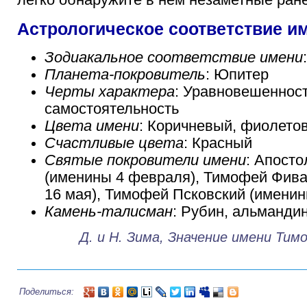
легко обнаружите в нем незаметные ране
Астрологическое соответствие 
Зодиакальное соответствие имени
Планета-покровитель
: Юпитер
Черты характера
: Уравновешенност
самостоятельность
Цвета имени
: Коричневый, фиолето
Счастливые цвета
: Красный
Святые покровители имени
: Апост
(именины 4 февраля), Тимофей Фив
16 мая), Тимофей Псковский (именин
Камень-талисман
: Рубин, альманди
Д. и Н. Зима, Значение имени Тим
Поделиться: