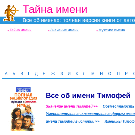
Тайна имени
Все об именах: полная версия книги от авт
•
Тайна имени
•
Значение имени
•
Мужские имена
А
Б
В
Г
Д
Е
Ж
З
И
К
Л
М
Н
О
П
Р
Все об имени Тимофей
Значение имени Тимофей >>
Совместимость 
Уменьшительные и ласкательные формы имен
имени Тимофей в истории >>
Именины Тимоф