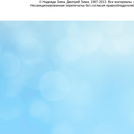
© Надежда Зима, Дмитрий Зима, 1997-2013. Все материалы, 
Несанкционированная перепечатка без согласия правообладателе