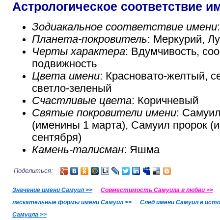
Астрологическое соответствие и
Зодиакальное соответствие имени
Планета-покровитель
: Меркурий, Л
Черты характера
: Вдумчивость, со
подвижность
Цвета имени
: Красновато-желтый, с
светло-зеленый
Счастливые цвета
: Коричневый
Святые покровители имени
: Самуи
(именины 1 марта), Самуил пророк (
сентября)
Камень-талисман
: Яшма
Поделиться:
Значение имени Самуил >>
Совместимость Самуила в любви >>
ласкательные формы имени Самуил >>
След имени Самуил в исто
Самуила >>