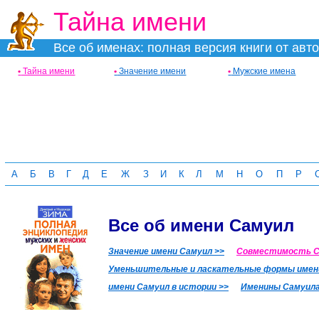
Тайна имени
Все об именах: полная версия книги от авт
•
Тайна имени
•
Значение имени
•
Мужские имена
А
Б
В
Г
Д
Е
Ж
З
И
К
Л
М
Н
О
П
Р
Все об имени Самуил
Значение имени Самуил >>
Совместимость Са
Уменьшительные и ласкательные формы имени
имени Самуил в истории >>
Именины Самуила